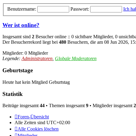
Benutzername:
Passwort:
Ich ha
Wer ist online?
Insgesamt sind
2
Besucher online :: 0 sichtbare Mitglieder, 0 unsicht
Der Besucherrekord liegt bei
480
Besuchern, die am 08 Jun 2026, 15:5
Mitglieder: 0 Mitglieder
Legende:
Administratoren
,
Globale Moderatoren
Geburtstage
Heute hat kein Mitglied Geburtstag
Statistik
Beiträge insgesamt
44
• Themen insgesamt
9
• Mitglieder insgesamt
2
Foren-Übersicht
Alle Zeiten sind
UTC+02:00
Alle Cookies löschen
Mitglieder