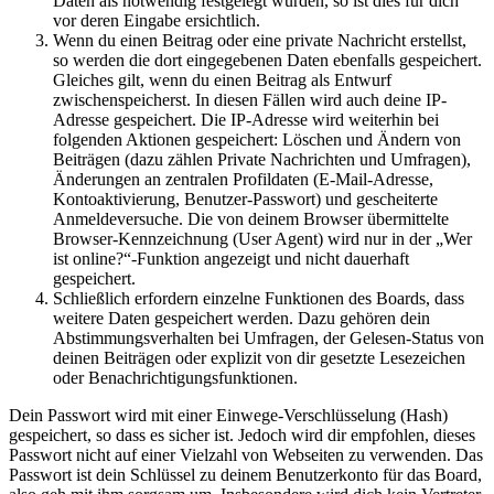
Daten als notwendig festgelegt wurden, so ist dies für dich
vor deren Eingabe ersichtlich.
Wenn du einen Beitrag oder eine private Nachricht erstellst,
so werden die dort eingegebenen Daten ebenfalls gespeichert.
Gleiches gilt, wenn du einen Beitrag als Entwurf
zwischenspeicherst. In diesen Fällen wird auch deine IP-
Adresse gespeichert. Die IP-Adresse wird weiterhin bei
folgenden Aktionen gespeichert: Löschen und Ändern von
Beiträgen (dazu zählen Private Nachrichten und Umfragen),
Änderungen an zentralen Profildaten (E-Mail-Adresse,
Kontoaktivierung, Benutzer-Passwort) und gescheiterte
Anmeldeversuche. Die von deinem Browser übermittelte
Browser-Kennzeichnung (User Agent) wird nur in der „Wer
ist online?“-Funktion angezeigt und nicht dauerhaft
gespeichert.
Schließlich erfordern einzelne Funktionen des Boards, dass
weitere Daten gespeichert werden. Dazu gehören dein
Abstimmungsverhalten bei Umfragen, der Gelesen-Status von
deinen Beiträgen oder explizit von dir gesetzte Lesezeichen
oder Benachrichtigungsfunktionen.
Dein Passwort wird mit einer Einwege-Verschlüsselung (Hash)
gespeichert, so dass es sicher ist. Jedoch wird dir empfohlen, dieses
Passwort nicht auf einer Vielzahl von Webseiten zu verwenden. Das
Passwort ist dein Schlüssel zu deinem Benutzerkonto für das Board,