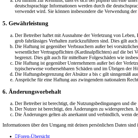
Du nimmst zur Kenntnis, dass es sich bei phpBB um eine unter
deutschsprachige Informationen werden durch die deutschsprac
verwendet wird. Sie können insbesondere die Verwendung der S
5. Gewährleistung
Der Betreiber haftet mit Ausnahme der Verletzung von Leben, Kö
grob fahrlässiges Verhalten zurückzuführen sind. Dies gilt au
Die Haftung ist gegenüber Verbrauchern außer bei vorsätzlich
wesentlicher Vertragspflichten (Kardinalpflichten) auf die be
begrenzt. Dies gilt auch für mittelbare Folgeschäden wie ins
Die Haftung ist gegenüber Unternehmern außer bei der Verletzu
typischerweise vorhersehbaren Schäden und im Übrigen der Höh
Die Haftungsbegrenzung der Absätze a bis c gilt sinngemäß auc
Ansprüche für eine Haftung aus zwingendem nationalem Recht 
6. Änderungsvorbehalt
Der Betreiber ist berechtigt, die Nutzungsbedingungen und di
Der Nutzer ist berechtigt, den Änderungen zu widersprechen. I
Die Änderungen gelten als anerkannt und verbindlich, wenn d
Informationen über den Umgang mit deinen persönlichen Daten sind i
Foren-Übersicht