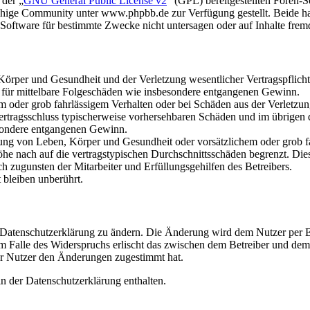
 der „
GNU General Public License v2
“ (GPL) bereitgestellten Foren
hige Community unter www.phpbb.de zur Verfügung gestellt. Beide hab
oftware für bestimmte Zwecke nicht untersagen oder auf Inhalte frem
rper und Gesundheit und der Verletzung wesentlicher Vertragspflichten
ch für mittelbare Folgeschäden wie insbesondere entgangenen Gewinn.
em oder grob fahrlässigem Verhalten oder bei Schäden aus der Verletz
i Vertragsschluss typischerweise vorhersehbaren Schäden und im übrigen
besondere entgangenen Gewinn.
ng von Leben, Körper und Gesundheit oder vorsätzlichem oder grob fah
e nach auf die vertragstypischen Durchschnittsschäden begrenzt. Dies
h zugunsten der Mitarbeiter und Erfüllungsgehilfen des Betreibers.
bleiben unberührt.
e Datenschutzerklärung zu ändern. Die Änderung wird dem Nutzer per E-
m Falle des Widerspruchs erlischt das zwischen dem Betreiber und dem 
er Nutzer den Änderungen zugestimmt hat.
n der Datenschutzerklärung enthalten.